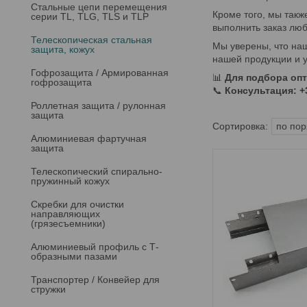
Стальные цепи перемещения
Кроме того, мы такж
серии TL, TLG, TLS и TLP
выполнить заказ люб
Телескопическая стальная
Мы уверены, что наш
защита, кожух
нашей продукции и у
Гофрозащита / Армированная
📊
Для подбора оп
гофрозащита
📞
Консультация: +3
Роллетная защита / рулонная
защита
Алюминиевая фартучная
защита
Телескопический спирально-
пружинный кожух
Скребки для очистки
направляющих
(грязесъемники)
Алюминиевый профиль с Т-
образными пазами
Транспортер / Конвейер для
стружки