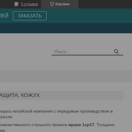
5 отзывов
Корзина
ПЕЙ
ЗАКАЗАТЬ
АЩИТА, КОЖУХ
арусь китайской компании с передовым производством в
трасли.
кокачественного стального проката
мраки 1cp17
. Толщина
ка.