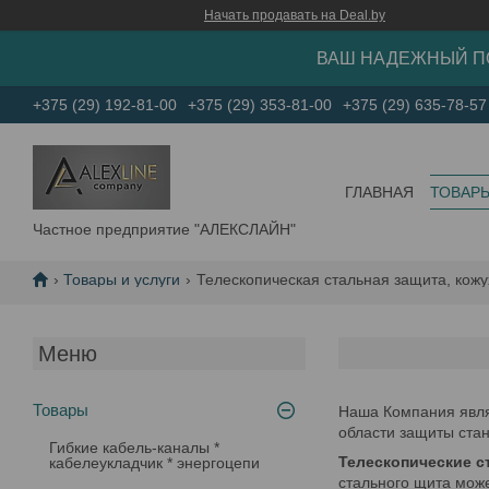
Начать продавать на Deal.by
ВАШ НАДЕЖНЫЙ П
+375 (29) 192-81-00
+375 (29) 353-81-00
+375 (29) 635-78-57
ГЛАВНАЯ
ТОВАР
Частное предприятие "АЛЕКСЛАЙН"
Товары и услуги
Телескопическая стальная защита, кожу
Товары
Наша Компания явля
области защиты ста
Гибкие кабель-каналы *
Телескопические 
кабелеукладчик * энергоцепи
стального щита может