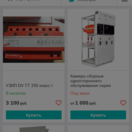
Высоковольтные комплектные устройства:
Низковольтные комплектные устройства;
Электромонтажные изделия (лотки, прижимы, анкера, ящики
протяжные, стойки, профиля и др.).
Камеры сборные
одностороннего
УЗИП DV TT 255 класс I
обслуживания серии
КСО-207 "Оскол"
В наличии
Под заказ
3 100
1 000
руб.
от
руб.
Купить
Купить