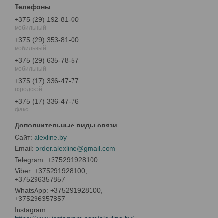
+375 (29) 192-81-00
мобильный
+375 (29) 353-81-00
мобильный
+375 (29) 635-78-57
мобильный
+375 (17) 336-47-77
городской
+375 (17) 336-47-76
факс
alexline.by
order.alexline@gmail.com
+375291928100
+375291928100,
+375296357857
+375291928100,
+375296357857
Instagram
https://www.instagram.com/alexline.by/