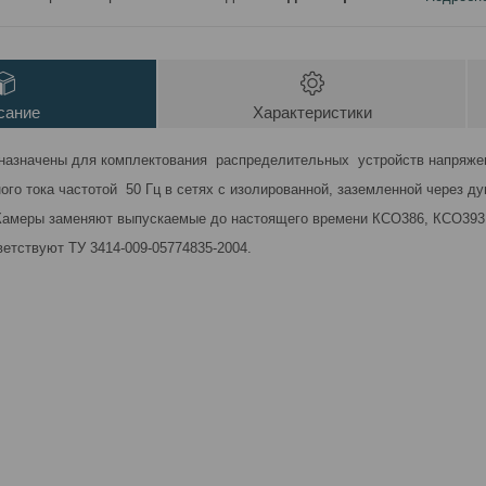
сание
Характеристики
назначены для комплектования
распределительных устройств напряже
ого тока частотой 50 Гц в сетях с
изолированной, заземленной через ду
Камеры заменяют выпускаемые до настоящего времени КСО386, КСО393
етствуют ТУ 3414-009-05774835-2004.