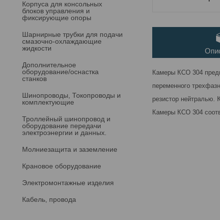
Корпуса для консольных
блоков управления и
фиксирующие опоры
Шарнирные трубки для подачи
cмазочно-охлаждающие
жидкости
Опи
Дополнительное
оборудование/оснастка
Камеры КСО 304 пред
станков
переменного трехфазн
Шинопроводы, Токопроводы и
резистор нейтралью.
комплектующие
Камеры КСО 304 соотв
Троллейный шинопровод и
оборудование передачи
электроэнергии и данных.
Молниезащита и заземление
Крановое оборудование
Электромонтажные изделия
Кабель, провода