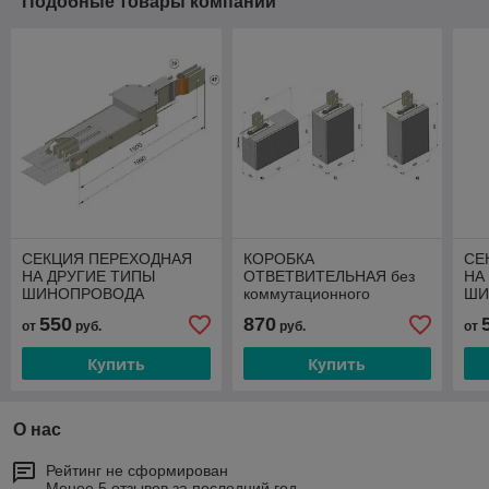
Подобные товары компании
СЕКЦИЯ ПЕРЕХОДНАЯ
КОРОБКА
СЕ
НА ДРУГИЕ ТИПЫ
ОТВЕТВИТЕЛЬНАЯ без
НА
ШИНОПРОВОДА
коммутационного
ШИ
аппарата
550
870
от
руб.
руб.
от
Купить
Купить
О нас
Рейтинг не сформирован
Менее 5 отзывов за последний год