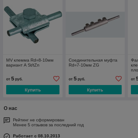
MV клемма Rd=8-10мм
Соединительная муфта
Фал
вариант А St/tZn
Rd=7-10мм ZG
кле
пло
8мм
5
5
от
руб.
от
руб.
от
Купить
Купить
О нас
Рейтинг не сформирован
Менее 5 отзывов за последний год
Работает с 08.10.2013