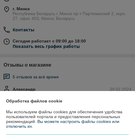
г. Минск
Республика Беларусь г. Минск пр-т Партизанский 2, корп.
27, офис 403, Минск, Беларусь
Контакты
Сегодня работает с 09:00 до 18:00
Показать весь график работы
Отзывы о магазине
5 отзывов за всё время
Александр
29.02.2024
Отлично
Обработка файлов cookie
Мы используем файлы cookies для обеспечения удобства
Виталий
03.01.2024
пользователей портала и предоставления персональных
рекомендаций.
Вы можете настроить файлы cookies или
Отлично
отключить их.