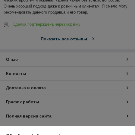
никаких проблем и обменял кабель канал без всяких вопросов. 
Очень хороший подход даже к розничным клиентам. Я смело Могу 
рекомендовать данного продавца и его товар.
Сделка подтверждена через корзину
Показать все отзывы
О нас
Контакты
Доставка и оплата
График работы
Полная версия сайта
Политика обработки cookies