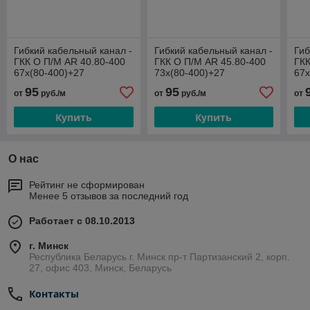
Гибкий кабельный канал -
Гибкий кабельный канал -
Гиб
ГКК О П/М AR 40.80-400
ГКК О П/М AR 45.80-400
ГКК
67х(80-400)+27
73х(80-400)+27
67х
95
95
от
руб./м
от
руб./м
от
Купить
Купить
О нас
Рейтинг не сформирован
Менее 5 отзывов за последний год
Работает с 08.10.2013
г. Минск
Республика Беларусь г. Минск пр-т Партизанский 2, корп.
27, офис 403, Минск, Беларусь
Контакты