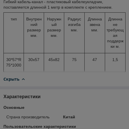
Гибкий кабель-канал - пластиковый кабелеукладчик,
поставляется длинной 1 метр в комплекте с креплением.
тип
Внутрен
Наружн
Радиус
Длинна
Длинна
ний
ый
изгиба
звена
не
размер
размер
мм.
мм.
требующ
мм.
мм.
ая
поддерж
ки м.
30*57*R
30х57
45х82
75
47
1,5
75*1000
Скрыть
Характеристики
Основные
Страна производитель
Китай
Пользовательские характеристики