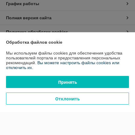
График работы
Полная версия сайта
Политика обработки cookies
Обработка файлов cookie
Сайт создан на платформе Deal.by
Мы используем файлы cookies для обеспечения удобства
пользователей портала и предоставления персональных
рекомендаций.
Вы можете настроить файлы cookies или
Информация для покупателя
отключить их.
Юридическое лицо:
Частное предприятие "Алекслайн"
220033 Республика Беларусь г. Минск, пр-т Партизанский 2, корп. 27,
Принять
офис 403
Регистрационный номер ЕГР: 191097391
Отклонить
УНП: 191097391
Регистрационный орган: Минский государственный исполнительный
комитет
Дата регистрации компании: 22.12.2008