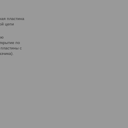
ная пластина
ой цепи
ию
открытие по
 пластины с
зчика).