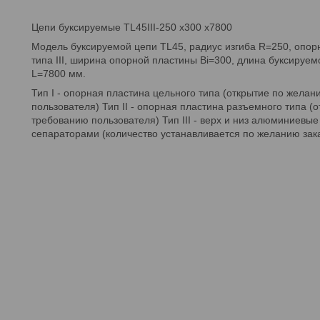
Цепи буксируемые TL45III-250 x300 x7800
Модель буксируемой цепи TL45, радиус изгиба R=250, опор
типа III, ширина опорной пластины Bi=300, длина буксируем
L=7800 мм.
Тип I - опорная пластина цельного типа (открытие по желан
пользователя) Тип II - опорная пластина разъемного типа (
требованию пользователя) Тип III - верх и низ алюминиевые
сепараторами (количество устанавливается по желанию зака