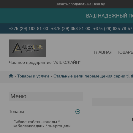
Начать продавать на Deal.by
ВАШ НАДЕЖНЫЙ П
+375 (29) 192-81-00
+375 (29) 353-81-00
+375 (29) 635-78-57
ГЛАВНАЯ
ТОВАР
Частное предприятие "АЛЕКСЛАЙН"
Товары и услуги
Стальные цепи перемещения серии tl, tlg,
Товары
Гибкие кабель-каналы *
кабелеукладчик * энергоцепи