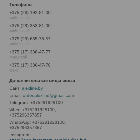
+375 (29) 192-81-00
мобильный
+375 (29) 353-81-00
мобильный
+375 (29) 635-78-57
мобильный
+375 (17) 336-47-77
городской
+375 (17) 336-47-76
факс
alexline.by
order.alexline@gmail.com
+375291928100
+375291928100,
+375296357857
+375291928100,
+375296357857
Instagram
https://www.instagram.com/alexline.by/