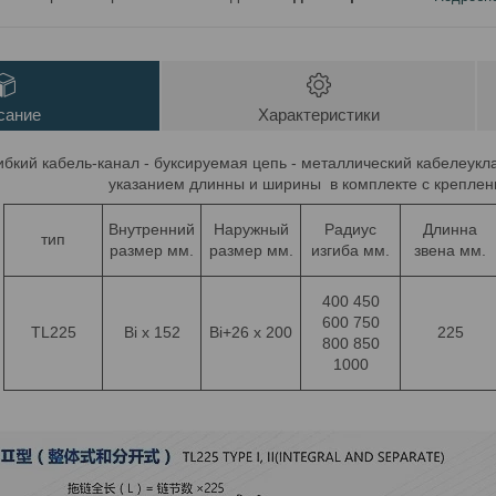
сание
Характеристики
ибкий кабель-канал - буксируемая цепь - металлический кабелеукла
указанием длинны и ширины в комплекте с крепле
Внутренний
Наружный
Радиус
Длинна
тип
размер мм.
размер мм.
изгиба мм.
звена мм.
400 450
600 750
TL225
Bi x 152
Bi+26 x 200
225
800 850
1000