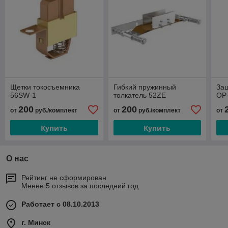
Щетки токосъемника
Гибкий пружинный
За
56SW-1
толкатель 52ZE
OP
200
200
от
руб./комплект
от
руб./комплект
от
Купить
Купить
О нас
Рейтинг не сформирован
Менее 5 отзывов за последний год
Работает с 08.10.2013
г. Минск