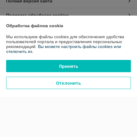
Полная версия сайта
Политика обработки cookies
Обработка файлов cookie
Сайт создан на платформе Deal.by
Мы используем файлы cookies для обеспечения удобства
пользователей портала и предоставления персональных
рекомендаций.
Вы можете настроить файлы cookies или
Информация для покупателя
отключить их.
Юридическое лицо:
Частное предприятие "Алекслайн"
220033 Республика Беларусь г. Минск, пр-т Партизанский 2, корп. 27,
Принять
офис 403
Регистрационный номер ЕГР: 191097391
Отклонить
УНП: 191097391
Регистрационный орган: Минский государственный исполнительный
комитет
Дата регистрации компании: 22.12.2008
Ссылка на свидетельство/лицензию
Ссылка на свидетельство/лицензию