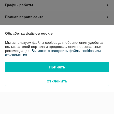
График работы
Полная версия сайта
Политика обработки cookies
Обработка файлов cookie
Сайт создан на платформе Deal.by
Мы используем файлы cookies для обеспечения удобства
пользователей портала и предоставления персональных
рекомендаций.
Вы можете настроить файлы cookies или
отключить их.
Информация для покупателя
Юридическое лицо:
Частное предприятие "Алекслайн"
Принять
220033 Республика Беларусь г. Минск, пр-т Партизанский 2, корп. 27,
офис 403
Регистрационный номер ЕГР: 191097391
Отклонить
УНП: 191097391
Регистрационный орган: Минский государственный исполнительный
комитет
Дата регистрации компании: 22.12.2008