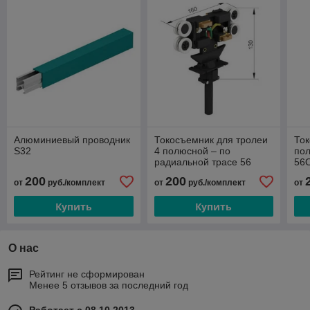
Алюминиевый проводник
Токосъемник для тролеи
Ток
S32
4 полюсной – по
по
радиальной трасе 56
56O
ODK-4/25, 56 ODK-4/40
56
200
200
от
руб./комплект
от
руб./комплект
от
Купить
Купить
О нас
Рейтинг не сформирован
Менее 5 отзывов за последний год