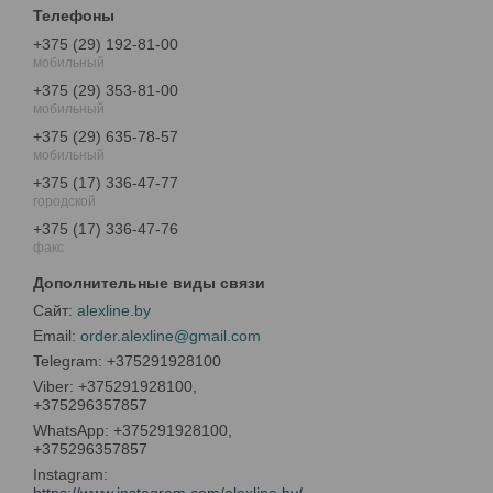
+375 (29) 192-81-00
мобильный
+375 (29) 353-81-00
мобильный
+375 (29) 635-78-57
мобильный
+375 (17) 336-47-77
городской
+375 (17) 336-47-76
факс
alexline.by
order.alexline@gmail.com
+375291928100
+375291928100,
+375296357857
+375291928100,
+375296357857
Instagram
https://www.instagram.com/alexline.by/