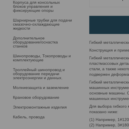
Корпуса для консольных
блоков управления и
фиксирующие опоры
Шарнирные трубки для подачи
cмазочно-охлаждающие
жидкости
Дополнительное
оборудование/оснастка
Гибкий металлически
станков
Конструкция и прим
Шинопроводы, Токопроводы и
Гибкий металлически
комплектующие
пластмассовых дета
стали, а также неко
Троллейный шинопровод и
оборудование передачи
подвержен деформац
электроэнергии и данных.
Гибкий металлически
Молниезащита и заземление
машинных инструмент
основные машины. О
Крановое оборудование
машинных инструмен
Для выбора гибкого 
Электромонтажные изделия
показано ниже:
Кабель, провода
(1) Например, 1#1200
(2) Например, 3#1800