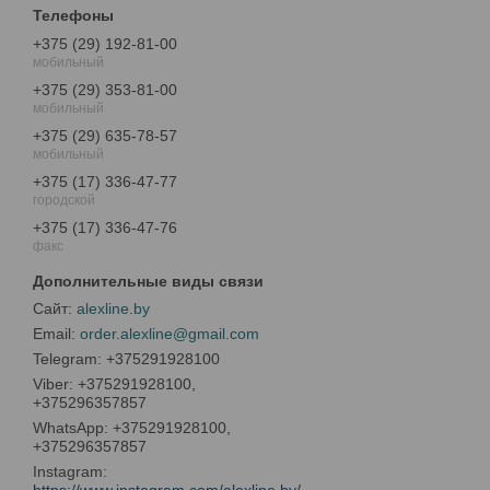
+375 (29) 192-81-00
мобильный
+375 (29) 353-81-00
мобильный
+375 (29) 635-78-57
мобильный
+375 (17) 336-47-77
городской
+375 (17) 336-47-76
факс
alexline.by
order.alexline@gmail.com
+375291928100
+375291928100,
+375296357857
+375291928100,
+375296357857
Instagram
https://www.instagram.com/alexline.by/