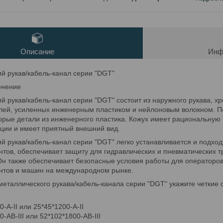
Описание
Инф
й рукав/кабель-канал серии "DGT"
енение
й рукав/кабель-канал серии "DGT" состоит из наружного рукава, 
лей, усиленных инженерным пластиком и нейлоновым волокном. 
торые детали из инженерного пластика. Кожух имеет рациональную 
ии и имеет приятный внешний вид.
й рукав/кабель-канал серии "DGT" легко устанавливается и подход
ов, обеспечивает защиту для гидравлических и пневматических т
н также обеспечивает безопасные условия работы для операторов
тов и машин на международном рынке.
металлического рукава/кабель-канала серии "DGT" укажите четкие
-A-II или 25*45*1200-A-II
-AB-III или 52*102*1800-AB-III