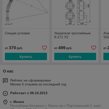
Секция угловая
Указатели троллейные
Ал
К-271 У2
S3
370
499
от
руб.
от
руб.
от
Купить
Купить
О нас
Рейтинг не сформирован
Менее 5 отзывов за последний год
Работает с 08.10.2013
г. Минск
Республика Беларусь г. Минск пр-т Партизанский 2, корп.