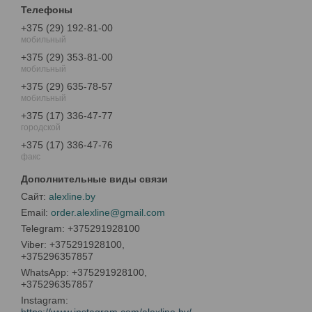
+375 (29) 192-81-00
мобильный
+375 (29) 353-81-00
мобильный
+375 (29) 635-78-57
мобильный
+375 (17) 336-47-77
городской
+375 (17) 336-47-76
факс
alexline.by
order.alexline@gmail.com
+375291928100
+375291928100,
+375296357857
+375291928100,
+375296357857
Instagram
https://www.instagram.com/alexline.by/