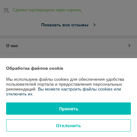
Сделка подтверждена через корзину
Показать все отзывы
О нас
Контакты
Обработка файлов cookie
Доставка и оплата
Мы используем файлы cookies для обеспечения удобства
пользователей портала и предоставления персональных
График работы
рекомендаций.
Вы можете настроить файлы cookies или
отключить их.
Полная версия сайта
Принять
Политика обработки cookies
Отклонить
Сайт создан на платформе Deal.by