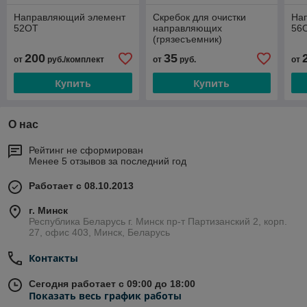
Направляющий элемент
Скребок для очистки
На
52OT
направляющих
56
(грязесъемник)
200
35
от
руб./комплект
от
руб.
от
Купить
Купить
О нас
Рейтинг не сформирован
Менее 5 отзывов за последний год
Работает с 08.10.2013
г. Минск
Республика Беларусь г. Минск пр-т Партизанский 2, корп.
27, офис 403, Минск, Беларусь
Контакты
Сегодня работает с 09:00 до 18:00
Показать весь график работы