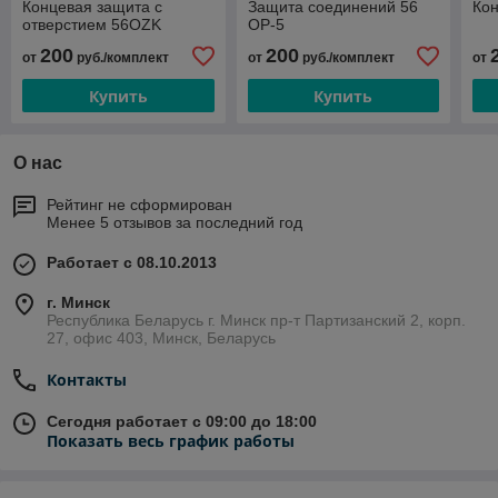
Концевая защита с
Защита соединений 56
Ко
отверстием 56OZK
OP-5
200
200
от
руб./комплект
от
руб./комплект
от
Купить
Купить
О нас
Рейтинг не сформирован
Менее 5 отзывов за последний год
Работает с 08.10.2013
г. Минск
Республика Беларусь г. Минск пр-т Партизанский 2, корп.
27, офис 403, Минск, Беларусь
Контакты
Сегодня работает с 09:00 до 18:00
Показать весь график работы