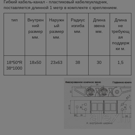
Гибкий кабель-канал - пластиковый кабелеукладчик,
поставляется длинной 1 метр в комплекте с креплением.
тип
Внутрен
Наружн
Радиус
Длина
Длина
ний
ый
изгиба
звена
не
размер
размер
мм.
мм.
требующ
мм.
мм.
ая
поддерж
ки м.
18*50*R
18х50
23х63
38
30
1,5
38*1000