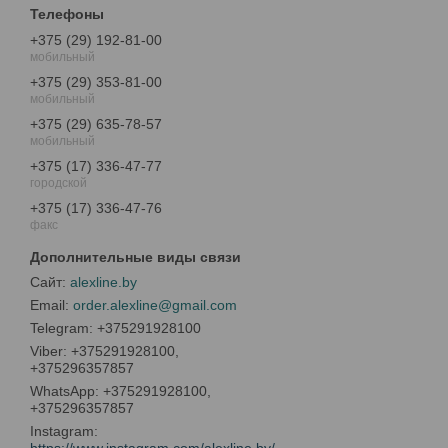
+375 (29) 192-81-00
мобильный
+375 (29) 353-81-00
мобильный
+375 (29) 635-78-57
мобильный
+375 (17) 336-47-77
городской
+375 (17) 336-47-76
факс
alexline.by
order.alexline@gmail.com
+375291928100
+375291928100,
+375296357857
+375291928100,
+375296357857
Instagram
https://www.instagram.com/alexline.by/