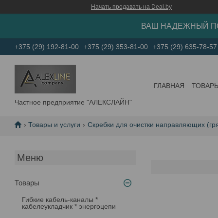
Начать продавать на Deal.by
ВАШ НАДЕЖНЫЙ П
+375 (29) 192-81-00
+375 (29) 353-81-00
+375 (29) 635-78-57
ГЛАВНАЯ
ТОВАР
Частное предприятие "АЛЕКСЛАЙН"
Товары и услуги
Скребки для очистки направляющих (гр
Товары
Гибкие кабель-каналы *
кабелеукладчик * энергоцепи