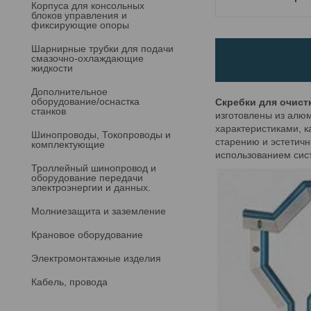
Корпуса для консольных
блоков управления и
фиксирующие опоры
Шарнирные трубки для подачи
cмазочно-охлаждающие
жидкости
Дополнительное
оборудование/оснастка
Скребки для очист
станков
изготовлены из алю
характеристиками, к
Шинопроводы, Токопроводы и
старению и эстетичн
комплектующие
использованием сист
Троллейный шинопровод и
оборудование передачи
электроэнергии и данных.
Молниезащита и заземление
Крановое оборудование
Электромонтажные изделия
Кабель, провода