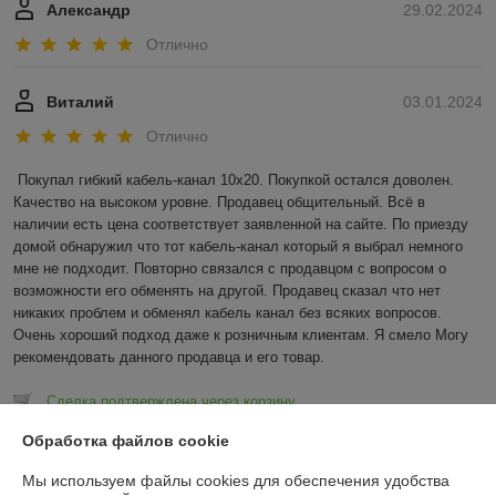
Александр
29.02.2024
Отлично
Виталий
03.01.2024
Отлично
Покупал гибкий кабель-канал 10х20. Покупкой остался доволен. 
Качество на высоком уровне. Продавец общительный. Всё в 
наличии есть цена соответствует заявленной на сайте. По приезду 
домой обнаружил что тот кабель-канал который я выбрал немного 
мне не подходит. Повторно связался с продавцом с вопросом о 
возможности его обменять на другой. Продавец сказал что нет 
никаких проблем и обменял кабель канал без всяких вопросов. 
Очень хороший подход даже к розничным клиентам. Я смело Могу 
рекомендовать данного продавца и его товар.
Сделка подтверждена через корзину
Обработка файлов cookie
Показать все отзывы
Мы используем файлы cookies для обеспечения удобства