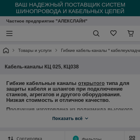
ВАШ НАДЕЖНЫЙ ПОСТАВЩИК СИСТЕМ
ШИНОПРОВОДА И КАБЕЛЬНЫХ ЦЕПЕЙ
Частное предприятие "АЛЕКСЛАЙН"
Товары и услуги
Гибкие кабель-каналы * кабелеукладч
Кабель-каналы КЦ 025, КЦ038
Гибкие кабельные каналы
типа для
открытого
защиты кабеля и шлангов при подключение
станков, агрегатов и другого оборудования.
Низкая стоимость и отличное качество.
Продукция изготовлена из полиамида высокого
качества, укрепленного стекловолокном. Может
Показать всё
использоваться при температурах в диапазоне
-40 до +130°С.
Применение гибких кабель каналов для подключения
Сортировка
0
Фильтры